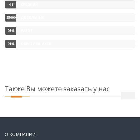
4,8
СРЕДНИЙ
РЫНКЕ
БАЛЛ
25000
ДОВОЛЬНЫХ
РАБОТ
КЛИЕНТОВ
95%
РАБОТ
СДАНО
91%
ОБРАТИВШИХСЯ
С
СТАНОВЯТСЯ
ПЕРВОГО
НАШИМИ
РАЗА
ПОСТОЯННЫМИ
КЛИЕНТАМИ
Также Вы можете заказать у нас
О КОМПАНИИ