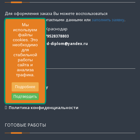
Для оформления заказа Вы можете воспользоваться
представленными контактными данными или
заполнить заявку
.
Мы
Адрес:
г. Краснодар
используем
файлы
Телефон:
+79528378803
cookies. Это
Email:
krd-diplom@yandex.ru
необходимо
для
стабильной
работы
УСЛУГИ
сайта и
анализа
трафика.
Стоимость
Заполнить заявку
Подробнее
Услуги
Подтвердить
Контакты
Политика конфиденциальности
ГОТОВЫЕ РАБОТЫ